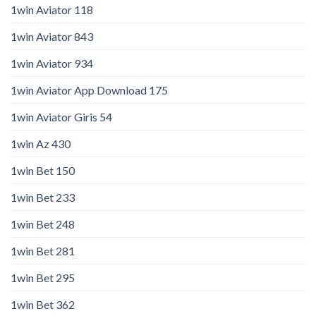
1win Aviator 118
1win Aviator 843
1win Aviator 934
1win Aviator App Download 175
1win Aviator Giris 54
1win Az 430
1win Bet 150
1win Bet 233
1win Bet 248
1win Bet 281
1win Bet 295
1win Bet 362