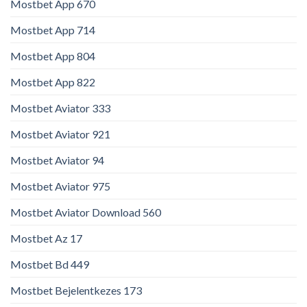
Mostbet App 670
Mostbet App 714
Mostbet App 804
Mostbet App 822
Mostbet Aviator 333
Mostbet Aviator 921
Mostbet Aviator 94
Mostbet Aviator 975
Mostbet Aviator Download 560
Mostbet Az 17
Mostbet Bd 449
Mostbet Bejelentkezes 173