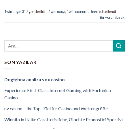
1win Login 317
gönderildi
|
1win вход
,
1win скачать
,
1вин
etiketlendi
Bir yorum bırak
SON YAZILAR
Dogłębna analiza vox casino
Experience First-Class Internet Gaming with Fortunica
Casino
nv casino – Ihr Top -Ziel für Casino und Wettengröße
Winnita in Italia: Caratteristiche, Giochi e Pronostici Sportivi