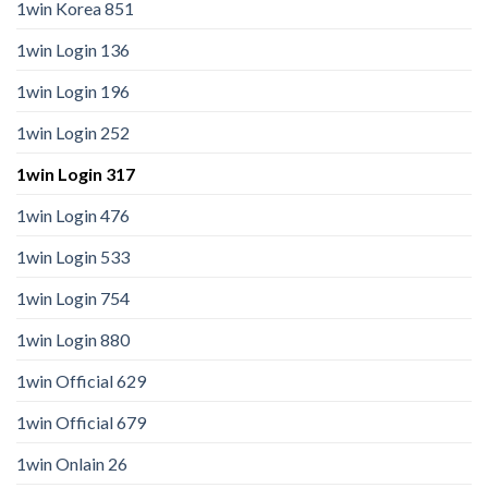
1win Korea 851
1win Login 136
1win Login 196
1win Login 252
1win Login 317
1win Login 476
1win Login 533
1win Login 754
1win Login 880
1win Official 629
1win Official 679
1win Onlain 26