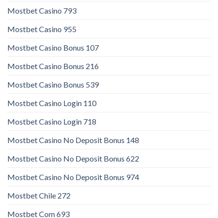
Mostbet Casino 793
Mostbet Casino 955
Mostbet Casino Bonus 107
Mostbet Casino Bonus 216
Mostbet Casino Bonus 539
Mostbet Casino Login 110
Mostbet Casino Login 718
Mostbet Casino No Deposit Bonus 148
Mostbet Casino No Deposit Bonus 622
Mostbet Casino No Deposit Bonus 974
Mostbet Chile 272
Mostbet Com 693