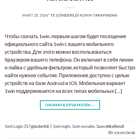
MART 23, 2026
’' TE GÖNDERILDI
ADMIN
TARAFINDAN
Чтобы скачать 1win, первым шагом будет посещение
официального сайта 1win с вашего мобильного
устройства. Для этого можно воспользоваться
браузером вашего телефона. Он включает в себя линии
и лайва с удобным фильтром, который позволяет быстро
найти нужное событие. Приложение доступно с целью
устройств на базе Android и IOS. Мобильная вариант
1win поддерживается на всех типах мобильных […]
OKUMAYA DEVAM EDIN
→
1win Login 317
gönderildi
|
1win login
,
1win онлайн
,
1вин
etiketlendi
Bir yorum bırak