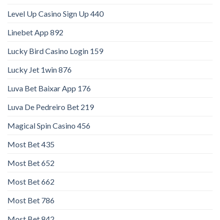
Level Up Casino Sign Up 440
Linebet App 892
Lucky Bird Casino Login 159
Lucky Jet 1win 876
Luva Bet Baixar App 176
Luva De Pedreiro Bet 219
Magical Spin Casino 456
Most Bet 435
Most Bet 652
Most Bet 662
Most Bet 786
Most Bet 842