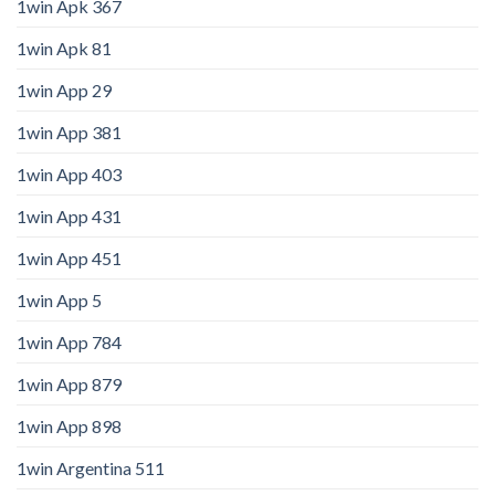
1win Apk 367
1win Apk 81
1win App 29
1win App 381
1win App 403
1win App 431
1win App 451
1win App 5
1win App 784
1win App 879
1win App 898
1win Argentina 511