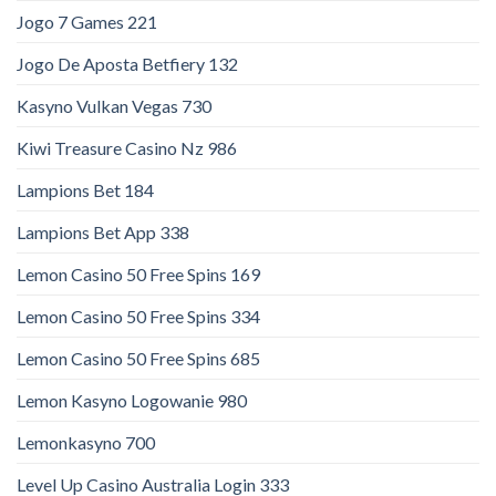
Jogo 7 Games 221
Jogo De Aposta Betfiery 132
Kasyno Vulkan Vegas 730
Kiwi Treasure Casino Nz 986
Lampions Bet 184
Lampions Bet App 338
Lemon Casino 50 Free Spins 169
Lemon Casino 50 Free Spins 334
Lemon Casino 50 Free Spins 685
Lemon Kasyno Logowanie 980
Lemonkasyno 700
Level Up Casino Australia Login 333