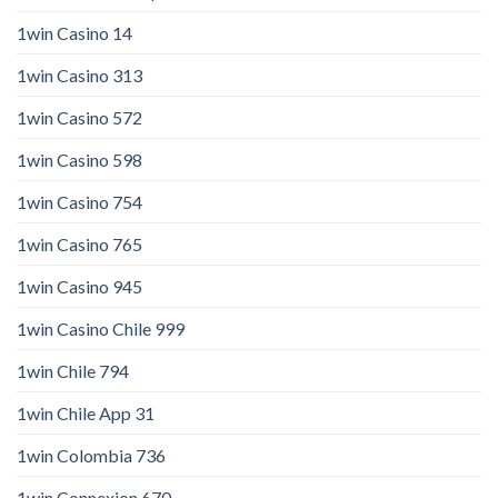
1win Casino 14
1win Casino 313
1win Casino 572
1win Casino 598
1win Casino 754
1win Casino 765
1win Casino 945
1win Casino Chile 999
1win Chile 794
1win Chile App 31
1win Colombia 736
1win Connexion 670