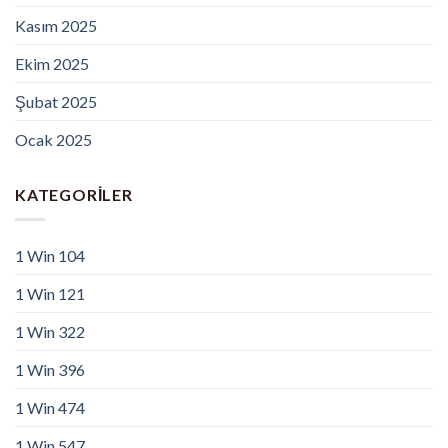
Kasım 2025
Ekim 2025
Şubat 2025
Ocak 2025
KATEGORILER
1 Win 104
1 Win 121
1 Win 322
1 Win 396
1 Win 474
1 Win 547