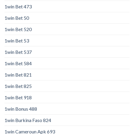
1win Bet 473
1win Bet 50
1win Bet 520
1win Bet 53
1win Bet 537
1win Bet 584
1win Bet 821
1win Bet 825
1win Bet 918
1win Bonus 488
1win Burkina Faso 824
1win Cameroun Apk 693