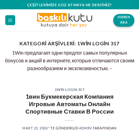
Skip
ÇEŞITLERIMIZE GÖZ ATMAYA NE DERSINIZ?
to
HEMEN
content
ARA
KATEGORI ARŞIVLERI:
1WIN LOGIN 317
1Win предлагает одни предлог самых популярных
бонусов и акций в интернете, которые отличаются своим
разнообразием и эксклюзивностью. –
1WIN LOGIN 317
1вин Букмекерская Компания
Игровые Автоматы Онлайн
Спортивные Ставки В России
MART 23, 2026
’' TE GÖNDERILDI
ADMIN
TARAFINDAN