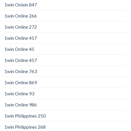
1win Onlain 847
1win Online 266
1win Online 272
1win Online 417
1win Online 45
1win Online 457
1win Online 763
1win Online 869
1win Online 93
1win Online 986
1win Philippines 250
1win Philippines 268