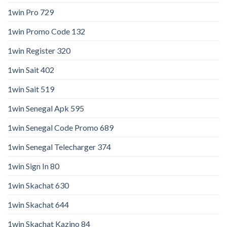
1win Pro 729
1win Promo Code 132
1win Register 320
1win Sait 402
1win Sait 519
1win Senegal Apk 595
1win Senegal Code Promo 689
1win Senegal Telecharger 374
1win Sign In 80
1win Skachat 630
1win Skachat 644
1win Skachat Kazino 84