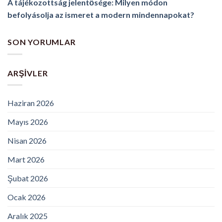
A tájékozottság jelentősége: Milyen módon
befolyásolja az ismeret a modern mindennapokat?
SON YORUMLAR
ARŞIVLER
Haziran 2026
Mayıs 2026
Nisan 2026
Mart 2026
Şubat 2026
Ocak 2026
Aralık 2025