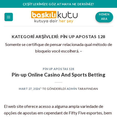
Skip
ÇEŞITLERIMIZE GÖZ ATMAYA NE DERSINIZ?
to
HEMEN
content
ARA
KATEGORI ARŞIVLERI:
PIN UP APOSTAS 128
Somente se certifique de pensar relacionada qual método de
bloqueio você escolherá. –
PIN UP APOSTAS 128
Pin-up Online Casino And Sports Betting
MART 27, 2026
’' TE GÖNDERILDI
ADMIN
TARAFINDAN
El web site oferece acesso a alguma ampla variedade de
opções de apostas em cependant de Fifty Five esportes, bem