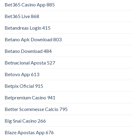
Bet365 Casino App 885
Bet365 Live 868
Betandreas Login 415
Betano Apk Download 803
Betano Download 484
Betnacional Aposta 527
Betovo App 613
Betpix Oficial 915
Betpremium Casino 941
Better Scommesse Calcio 795
Big Snai Casino 266
Blaze Apostas App 676