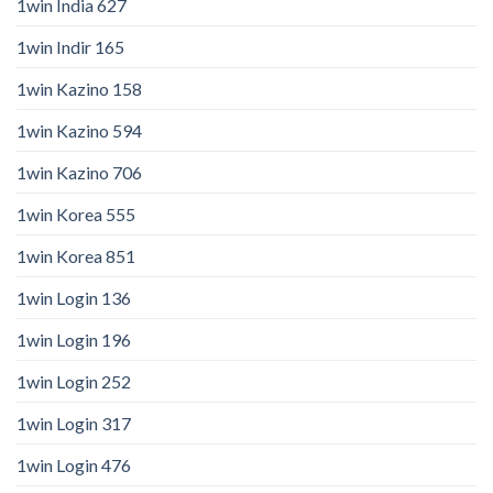
1win India 627
1win Indir 165
1win Kazino 158
1win Kazino 594
1win Kazino 706
1win Korea 555
1win Korea 851
1win Login 136
1win Login 196
1win Login 252
1win Login 317
1win Login 476