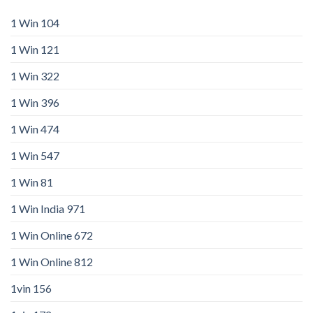
1 Win 104
1 Win 121
1 Win 322
1 Win 396
1 Win 474
1 Win 547
1 Win 81
1 Win India 971
1 Win Online 672
1 Win Online 812
1vin 156