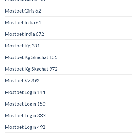
Mostbet Giris 62
Mostbet India 61
Mostbet India 672
Mostbet Kg 381
Mostbet Kg Skachat 155
Mostbet Kg Skachat 972
Mostbet Kz 392
Mostbet Login 144
Mostbet Login 150
Mostbet Login 333
Mostbet Login 492