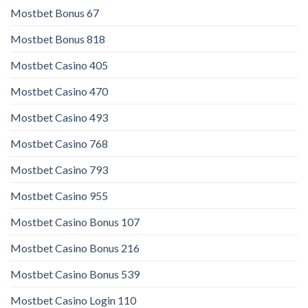
Mostbet Bonus 67
Mostbet Bonus 818
Mostbet Casino 405
Mostbet Casino 470
Mostbet Casino 493
Mostbet Casino 768
Mostbet Casino 793
Mostbet Casino 955
Mostbet Casino Bonus 107
Mostbet Casino Bonus 216
Mostbet Casino Bonus 539
Mostbet Casino Login 110