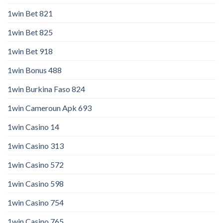
1win Bet 821
1win Bet 825
1win Bet 918
1win Bonus 488
1win Burkina Faso 824
1win Cameroun Apk 693
1win Casino 14
1win Casino 313
1win Casino 572
1win Casino 598
1win Casino 754
1win Casino 765