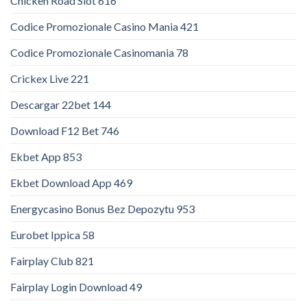
Chicken Road Slot 616
Codice Promozionale Casino Mania 421
Codice Promozionale Casinomania 78
Crickex Live 221
Descargar 22bet 144
Download F12 Bet 746
Ekbet App 853
Ekbet Download App 469
Energycasino Bonus Bez Depozytu 953
Eurobet Ippica 58
Fairplay Club 821
Fairplay Login Download 49