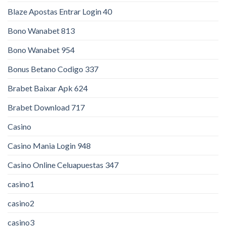
Blaze Apostas Entrar Login 40
Bono Wanabet 813
Bono Wanabet 954
Bonus Betano Codigo 337
Brabet Baixar Apk 624
Brabet Download 717
Casino
Casino Mania Login 948
Casino Online Celuapuestas 347
casino1
casino2
casino3