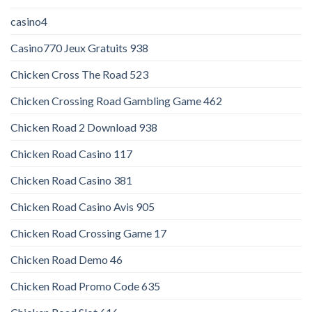
casino4
Casino770 Jeux Gratuits 938
Chicken Cross The Road 523
Chicken Crossing Road Gambling Game 462
Chicken Road 2 Download 938
Chicken Road Casino 117
Chicken Road Casino 381
Chicken Road Casino Avis 905
Chicken Road Crossing Game 17
Chicken Road Demo 46
Chicken Road Promo Code 635