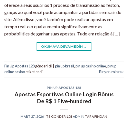
oferece a seus usuários 1 proceso de transmissão ao festón,
graças ao qual você pode acompanhar a partidas sem sair do
site. Além disso, você também pode realizar apostas em
tempo real, o o qual aumenta significativamente as
probabilities de ganhar suas apostas. Tudo em relação à […]
OKUMAYA DEVAM EDIN
→
Pin Up Apostas 128
gönderildi
|
pin up brasil
,
pin up casino online
,
pinup
online casino
etiketlendi
Bir yorum bırak
PIN UP APOSTAS 128
Apostas Esportivas Online Login Bônus
De R$ 1 Five-hundred
MART 27, 2026
’' TE GÖNDERILDI
ADMIN
TARAFINDAN