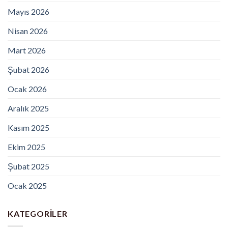
Mayıs 2026
Nisan 2026
Mart 2026
Şubat 2026
Ocak 2026
Aralık 2025
Kasım 2025
Ekim 2025
Şubat 2025
Ocak 2025
KATEGORILER